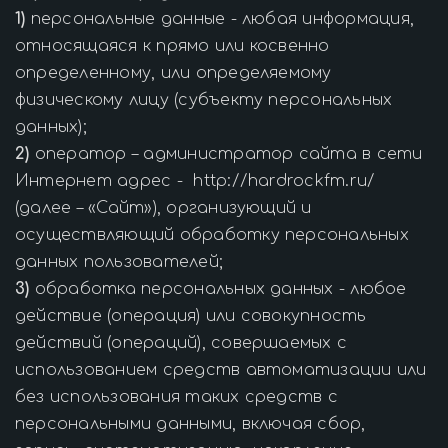
1)
персональные данные - любая информация,
относящаяся к прямо или косвенно
определенному, или определяемому
физическому лицу (субъекту персональных
данных);
2)
оператор – администратор сайта в сети
Интернет
адрес -
http://hardrockfm.ru/
(далее – «
Сайт
»), организующий и
осуществляющий обработку персональных
данных пользователей;
3)
обработка персональных данных - любое
действие (операция) или совокупность
действий (операций), совершаемых с
использованием средств автоматизации или
без использования таких средств с
персональными данными, включая сбор,