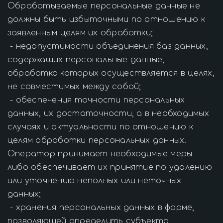
Обрабатываемые персональные данные не
должны быть избыточными по отношению к
заявленным целям их обработки;
- недопустимости объединения баз данных,
содержащих персональные данные,
обработка которых осуществляется в целях,
не совместимых между собой;
- обеспечения точности персональных
данных, их достаточности, а в необходимых
случаях и актуальности по отношению к
целям обработки персональных данных.
Оператор принимает необходимые меры
либо обеспечивает их принятие по удалению
или уточнению неполных или неточных
данных;
- хранения персональных данных в форме,
позволяющей определить субъекта