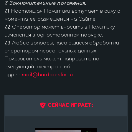
7. Заключительные положения.
7.1
Настоящая Политика вступает в силу с
момента ее размещения на Сайте.
7.2
Оператор может вносить в Политику
изменения в одностороннем порядке.
7.3
Любые вопросы, касающиеся обработки
оператором персональных данных,
Пользователь может направить на
следующий электронный
адрес
mail@hardrockfm.ru
СЕЙЧАС ИГРАЕТ: