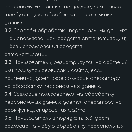
персональных данных, не дольше, чем этого
требуют цели обработки персональных
данных.
3.2
Способы обработки персональных данных:
- с использованием средств автоматизации;
- без использования средств
автоматизации.
3.3
Пользователь, регистрируясь на сайте и/
или пользуясь сервисами сайта, если
применимо, дает свое согласие оператору
на обработку персональных данных.
3.4
Согласие пользователя на обработку
персональных данных дается оператору на
срок функционирования Сайта.
3.5
Пользователь в порядке п. 3.3. дает
согласие на любую обработку персональных