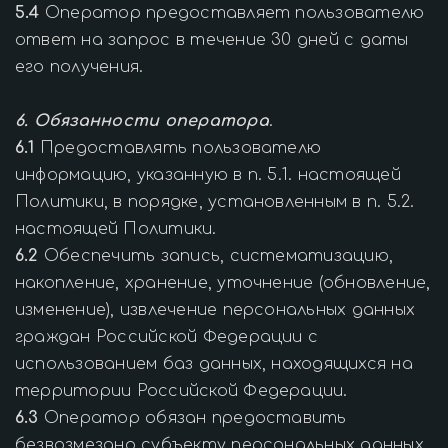
5.4
Оператор предоставляет пользователю
ответ на запрос в течение 30 дней с даты
его получения.
6. Обязанности оператора
.
6.1
Предоставлять пользователю
информацию, указанную в п. 5.1. настоящей
Политики, в порядке, установленным в п. 5.2.
настоящей Политики.
6.2
Обеспечить запись, систематизацию,
накопление, хранение, уточнение (обновление,
изменение), извлечение персональных данных
граждан Российской Федерации с
использованием баз данных, находящихся на
территории Российской Федерации.
6.3
Оператор обязан предоставить
безвозмездно субъекту персональных данных