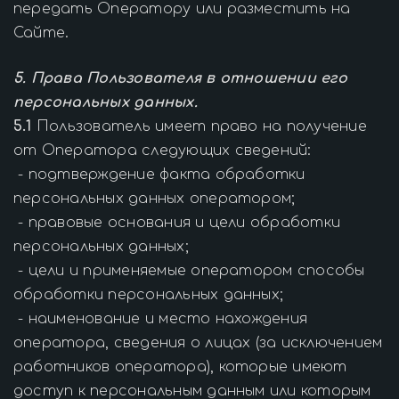
передать Оператору или разместить на
Сайте.
5. Права Пользователя в отношении его
персональных данных.
5.1
Пользователь имеет право на получение
от Оператора следующих сведений:
- подтверждение факта обработки
персональных данных оператором;
- правовые основания и цели обработки
персональных данных;
- цели и применяемые оператором способы
обработки персональных данных;
- наименование и место нахождения
оператора, сведения о лицах (за исключением
работников оператора), которые имеют
доступ к персональным данным или которым