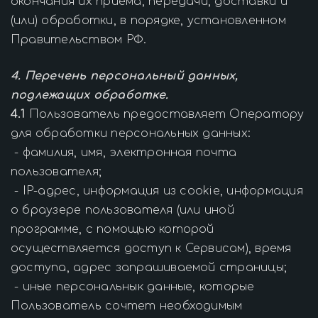
окончания их приема, передачи, доставки и
(или) обработки, в порядке, установленном
Правительством РФ.
4. Перечень персональный данных,
подлежащих обработке.
4.1
Пользователь предоставляет Оператору
для обработки персональных данных:
- фамилия, имя, электронная почта
пользователя;
- IP-адрес, информация из cookie, информация
о браузере пользователя (или иной
программе, с помощью которой
осуществляется доступ к Сервисам), время
доступа, адрес запрашиваемой страницы;
- иные персональнык данные, которые
Пользователь сочтет необходимым