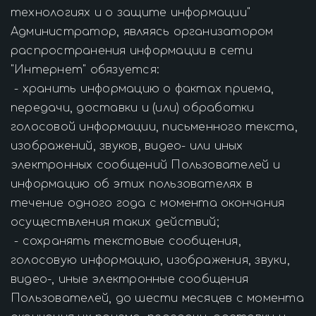
технологиях и о защите информации"
Администратор, являясь организатором
распространения информации в сети
"Интернет" обязуется:
- хранить информацию о фактах приема,
передачи, доставки и (или) обработки
голосовой информации, письменного текста,
изображений, звуков, видео- или иных
электронных сообщений Пользователей и
информацию об этих пользователях в
течение одного года с момента окончания
осуществления таких действий;
- сохранять текстовые сообщения,
голосовую информацию, изображения, звуки,
видео-, иные электронные сообщения
Пользователей, до шести месяцев с момента