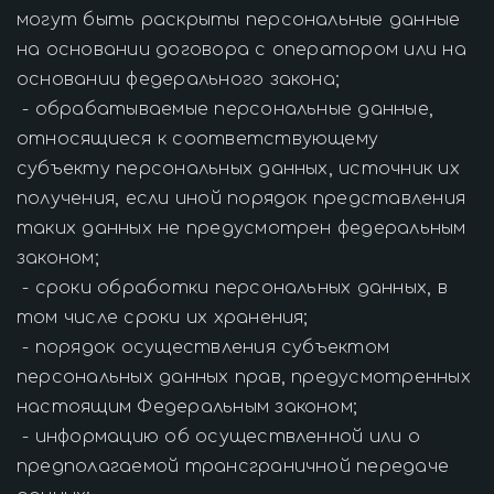
могут быть раскрыты персональные данные
на основании договора с оператором или на
основании федерального закона;
- обрабатываемые персональные данные,
относящиеся к соответствующему
субъекту персональных данных, источник их
получения, если иной порядок представления
таких данных не предусмотрен федеральным
законом;
- сроки обработки персональных данных, в
том числе сроки их хранения;
- порядок осуществления субъектом
персональных данных прав, предусмотренных
настоящим Федеральным законом;
- информацию об осуществленной или о
предполагаемой трансграничной передаче