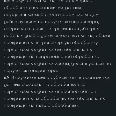
6.8
В случае выявления неправомерной
обработки персональных данных,
осуществляемой оператором или лицом,
действующим по поручению оператора,
оператор в срок, не превышающий трех
рабочих дней с даты этого выявления, обязан
прекратить неправомерную обработку
персональных данных или обеспечить
прекращение неправомерной обработки
персональных данных лицом, действующим по
поручению оператора.
6.9
В случае отзыва субъектом персональных
данных согласия на обработку его
персональных данных оператор обязан
прекратить их обработку или обеспечить
прекращение такой обработки.